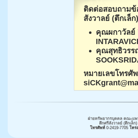
ติดต่อสอบถามข้อม
สังวาลย์ (ตึกเล็ก)
คุณผกาวัลย์
INTARAVIC
คุณสุทธิวรร
SOOKSRID
หมายเลขโทรศัพท์
siCKgrant@mah
ฝ่ายทรัพยากรบุคคล คณะแพท
ตึกศรีสังวาลย์ (ตึกเล็ก)
โทรศัพท์
0-2419-7705
โทร