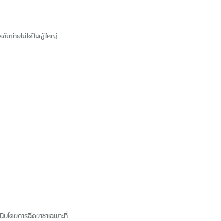
ับถ่ายไม่ได้ในผู้ใหญ่
หนีบโดยการฉีดยาชาเฉพาะที่