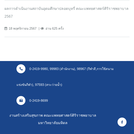
ผลการดำเนินงานสถาบันอุดมศึกษาปลอดบุหรี่ คณะแพทยศาสตร์ศิริราชพยาบาล
2567
18 พฤศจิกายน 2567
อ่าน 625 ครั้ง
0-2419-9980, 99983 (สำนักงาน), 98967 (กีฬาสี,การใช้สนาม
แข่งขันกีฬา), 97593 (สระว่ายน้ำ)
0-2419-8699
งานสร้างเสริมสุขภาพ คณะแพทยศาสตร์ศิริราชพยาบาล
มหาวิทยาลัยมหิดล