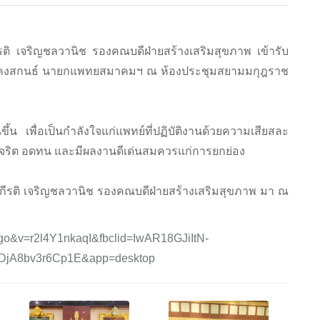
ติ เจริญชลวานิช รองคณบดีฝ่ายสร้างเสริมสุขภาพ เข้ารับ
ัย คงสกนธ์ นายกแพทยสมาคมฯ ณ ห้องประชุมสยามมกุฎราช
้น เพื่อเป็นกำลังใจแก่แพทย์ที่ปฏิบัติงานด้วยความเสียสละ
ย์สุจริต อดทน และมีผลงานดีเด่นสมควรแก่การยกย่อง
กีรติ เจริญชลวานิช รองคณบดีฝ่ายสร้างเสริมสุขภาพ มา ณ
ogo&v=r2l4Y1nkaqI&fbclid=IwAR18GJiItN-
jA8bv3r6Cp1E&app=desktop