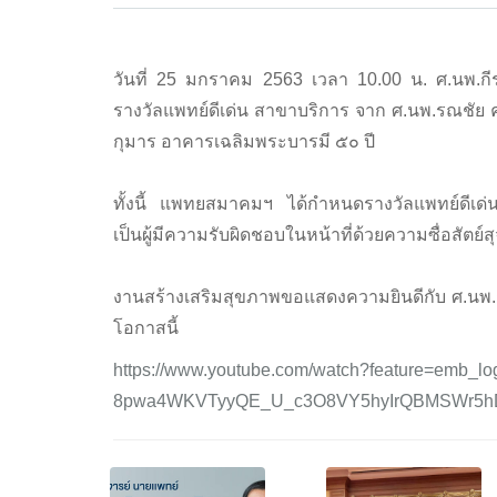
วันที่ 25 มกราคม 2563 เวลา 10.00 น. ศ.นพ.กีร
รางวัลแพทย์ดีเด่น สาขาบริการ จาก ศ.นพ.รณช
กุมาร อาคารเฉลิมพระบารมี ๕๐ ปี
ทั้งนี้ แพทยสมาคมฯ ได้กำหนดรางวัลแพทย์ดีเด่นขึ
เป็นผู้มีความรับผิดชอบในหน้าที่ด้วยความซื่อสัต
งานสร้างเสริมสุขภาพขอแสดงความยินดีกับ ศ.นพ.
โอกาสนี้
https://www.youtube.com/watch?feature=emb_l
8pwa4WKVTyyQE_U_c3O8VY5hyIrQBMSWr5hD