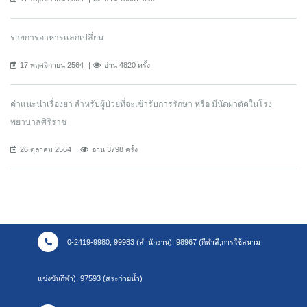
รายการอาหารแลกเปลี่ยน
17 พฤศจิกายน 2564
อ่าน 4820 ครั้ง
คำแนะนำเรื่องยา สำหรับผู้ป่วยที่จะเข้ารับการรักษา หรือ มีนัดผ่าตัดในโรง
พยาบาลศิริราช
26 ตุลาคม 2564
อ่าน 3798 ครั้ง
0-2419-9980, 99983 (สำนักงาน), 98967 (กีฬาสี,การใช้สนาม
แข่งขันกีฬา), 97593 (สระว่ายน้ำ)