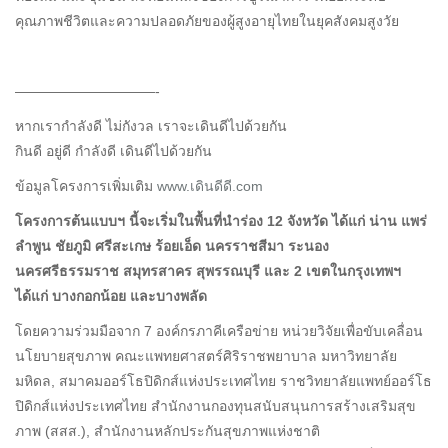
คุณภาพชีวิตและความปลอดภัยของผู้สูงอายุไทยในยุคสังคมสูงวัย
——————————-
หากเรากำลังดี ไม่กังวล เราจะเดินดีไปด้วยกัน
กินดี อยู่ดี กำลังดี เดินดีไปด้วยกัน
ข้อมูลโครงการเพิ่มเติม
www.เดินดีดี.com
โครงการต้นแบบฯ นี้จะเริ่มในพื้นที่นำร่อง 12 จังหวัด ได้แก่ น่าน แพร่
ลำพูน ชัยภูมิ ศรีสะเกษ ร้อยเอ็ด นครราชสีมา ระนอง
นครศรีธรรมราช สมุทรสาคร สุพรรณบุรี และ 2 เขตในกรุงเทพฯ
ได้แก่ บางกอกน้อย และบางพลัด
โดยความร่วมมือจาก 7 องค์กรภาคีเครือข่าย หน่วยวิจัยเพื่อขับเคลื่อน
นโยบายสุขภาพ คณะแพทยศาสตร์ศิริราชพยาบาล มหาวิทยาลัย
มหิดล, สมาคมออร์โธปิดิกส์แห่งประเทศไทย ราชวิทยาลัยแพทย์ออร์โธ
ปิดิกส์แห่งประเทศไทย สำนักงานกองทุนสนับสนุนการสร้างเสริมสุข
ภาพ (สสส.), สำนักงานหลักประกันสุขภาพแห่งชาติ