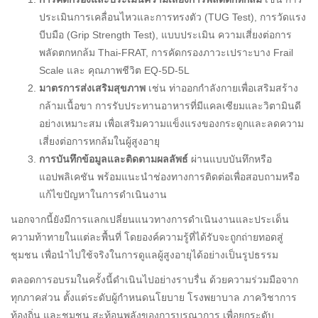
ประเมินการเคลื่อนไหวและการทรงตัว (TUG Test), การวัดแรง
บีบมือ (Grip Strength Test), แบบประเมิน ความเสี่ยงต่อการ
พลัดตกหกล้ม Thai-FRAT, การคัดกรองภาวะเปราะบาง Frail
Scale และ คุณภาพชีวิต EQ-5D-5L
มาตรการส่งเสริมสุขภาพ
เช่น ท่าออกกำลังกายเพื่อเสริมสร้าง
กล้ามเนื้อขา การรับประทานอาหารที่มีแคลเซียมและวิตามินดี
อย่างเหมาะสม เพื่อเสริมความแข็งแรงของกระดูกและลดความ
เสี่ยงต่อการหกล้มในผู้สูงอายุ
การบันทึกข้อมูลและติดตามผลลัพธ์
ผ่านแบบบันทึกหรือ
แอปพลิเคชัน พร้อมแนะนำช่องทางการติดต่อเพื่อสอบถามหรือ
แก้ไขปัญหาในการดำเนินงาน
นอกจากนี้ยังมีการแลกเปลี่ยนแนวทางการดำเนินงานและประเด็น
ความท้าทายในแต่ละพื้นที่ โดยองค์ความรู้ที่ได้รับจะถูกถ่ายทอดสู่
ชุมชน เพื่อนำไปใช้จริงในการดูแลผู้สูงอายุได้อย่างเป็นรูปธรรม
ตลอดการอบรมในครั้งนี้ดำเนินไปอย่างราบรื่น ด้วยความร่วมมือจาก
ทุกภาคส่วน ตั้งแต่ระดับผู้กำหนดนโยบาย โรงพยาบาล ภาควิชาการ
ท้องถิ่น และชุมชน สะท้อนพลังของการบูรณาการ เพื่อยกระดับ