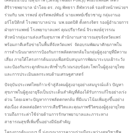
ศิริราชพยาบาล นำโดย ดร. ภญ.พัทธรา ลีฬหวรงค์ รองหัวหน้าหน่วยฯ
ร่วมกับ นพ.วรพงษ์ สุจริตพงษ์พันธ์ นายแพทย์เชี่ยวชาญ กลุ่มงานอ
อร์โธปิดิกส์ โรงพยาบาลน่าน นพ.ยอดปิติ ตั้งตรงจิตร รองผู้อำนวยการ
ฝ่ายการแพทย์ โรงพยาบาลแพร่ คุณปรียารัตน์ จิระพงษ์สุวรรณ
หัวหน้ากลุ่มงานส่งเสริมสุขภาพ สำนักงานสาธารณสุขจังหวัดแพร่
พร้อมภาคีเครือข่ายในพื้นที่จังหวัดแพร่ จัดอบรมพัฒนาศักยภาพใน
การดำเนินมาตรการป้องกันการพลัดตกหกล้มในกลุ่มผู้สูงอายุที่มีความ
เสี่ยง ภายใต้โครงการต้นแบบเพื่อสนับสนุนการพัฒนาระบบเฝ้าระวัง
และป้องกันกระดูกหักและหักซ้ำบริเวณรอบข้อสะโพกในผู้สูงอายุไทย
และการประเมินผลกระทบด้านเศรษฐศาสตร์
ปัจจุบันประเทศไทยก้าวเข้าสู่สังคมผู้สูงอายุอย่างสมบูรณ์แล้ว ปัญหา
สุขภาพในผู้สูงอายุจึงเป็นประเด็นสำคัญที่ต้องได้รับการแก้ไขอย่างเร่ง
ด่วน โดยเฉพาะปัญหาการพลัดตกหกล้ม ที่มีแนวโน้มเพิ่มสูงขึ้นอย่าง
ต่อเนื่อง ส่งผลต่ออัตราการเสียชีวิตและคุณภาพชีวิตของผู้สูงอายุไทย
รวมถึงภาระค่าใช้จ่ายด้านการรักษาพยาบาลและภาระทาง
สาธารณสุขที่เพิ่มขึ้นอย่างมีนัยสำคัญ
โครงการต้นแบบฯ นี้ มุ่งบูรณาการความร่วมมือระหว่างสหวิชาชีพ