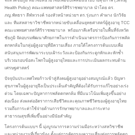
Health Policy) คณะแพทยศาสตร์ศิริราชพยาบาล นำโดย ดร.
ภญ.พัทธรา ลีฬหวรงค์ รองหัวหน้าหน่วยฯ ดร.รุ่งนภา คำผาง นักวิจัย
และ ทีมสหสาขาวิชาชีพจากหน่วยขับเคลื่อนยุทธศาสตร์ผู้สูงอายุ TCC
คณะแพทยศาสตร์ศิริราชพยาบาล พร้อมภาคีเครือข่ายในพื้นที่จังหวัด
ชัยภูมิ จัดอบรมพัฒนาศักยภาพในการดำเนินมาตรการป้องกันการพลัด
ตกหกล้มในกลุ่มผู้สูงอายุที่มีความเสี่ยง ภายใต้โครงการต้นแบบเพื่อ
สนับสนุนการพัฒนาระบบเฝ้าระวังและป้องกันกระดูกหักและหักซ้ำ
บริเวณรอบข้อสะโพกในผู้สูงอายุไทยและการประเมินผลกระทบด้าน
เศรษฐศาสตร์
ปัจจุบันประเทศไทยก้าวเข้าสู่สังคมผู้สูงอายุอย่างสมบูรณ์แล้ว ปัญหา
สุขภาพในผู้สูงอายุจึงเป็นประเด็นสำคัญที่ต้องได้รับการแก้ไขอย่างเร่ง
ด่วน โดยเฉพาะปัญหาการพลัดตกหกล้ม ที่มีแนวโน้มเพิ่มสูงขึ้นอย่าง
ต่อเนื่อง ส่งผลต่ออัตราการเสียชีวิตและคุณภาพชีวิตของผู้สูงอายุไทย
รวมถึงภาระค่าใช้จ่ายด้านการรักษาพยาบาลและภาระทาง
สาธารณสุขที่เพิ่มขึ้นอย่างมีนัยสำคัญ
โครงการต้นแบบฯ นี้ มุ่งบูรณาการความร่วมมือระหว่างสหวิชาชีพ
และหน่วยงานที่เกี่ยวข้อง ตั้งแต่การคัดกรองความเสี่ยงต่อการพลัดตก