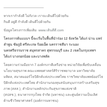
————————————
หากเรากำลังดี ไม่กังวล เราจะเดินดีไปด้วยกัน
กินดี อยู่ดี กำลังดี เดินดีไปด้วยกัน
ข้อมูลโครงการเพิ่มเติม
www.เดินดีดี.com
โครงการต้นแบบฯ นี้จะเริ่มในพื้นที่นำร่อง 12 จังหวัด ได้แก่ น่าน แพร่
ลำพูน ชัยภูมิ ศรีสะเกษ ร้อยเอ็ด นครราชสีมา ระนอง
นครศรีธรรมราช สมุทรสาคร สุพรรณบุรี และ 2 เขตในกรุงเทพฯ
ได้แก่ บางกอกน้อย และบางพลัด
โดยความร่วมมือจาก 7 องค์กรภาคีเครือข่าย หน่วยวิจัยเพื่อขับเคลื่อน
นโยบายสุขภาพ คณะแพทยศาสตร์ศิริราชพยาบาล มหาวิทยาลัย
มหิดล, สมาคมออร์โธปิดิกส์แห่งประเทศไทย ราชวิทยาลัยแพทย์ออร์โธ
ปิดิกส์แห่งประเทศไทย สำนักงานกองทุนสนับสนุนการสร้างเสริมสุข
ภาพ (สสส.), สำนักงานหลักประกันสุขภาพแห่งชาติ
(สปสช.), ธนาคารกรุงไทย จำกัด (มหาชน) และศูนย์ความเป็นเลิศ
ด้านชีววิทยาศาสตร์ (องค์การมหาชน)