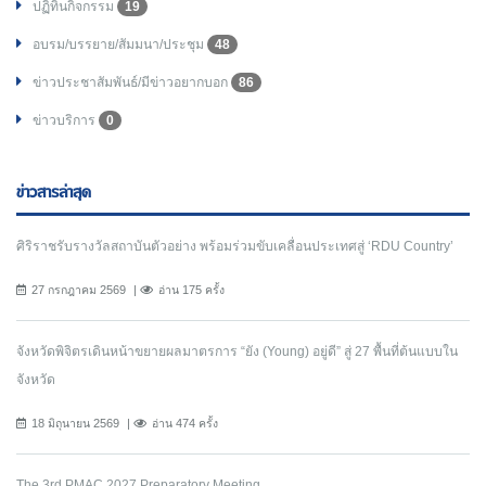
ปฏิทินกิจกรรม
19
อบรม/บรรยาย/สัมมนา/ประชุม
48
ข่าวประชาสัมพันธ์/มีข่าวอยากบอก
86
ข่าวบริการ
0
ข่าวสารล่าสุด
ศิริราชรับรางวัลสถาบันตัวอย่าง พร้อมร่วมขับเคลื่อนประเทศสู่ ‘RDU Country’
27 กรกฎาคม 2569
อ่าน 175 ครั้ง
จังหวัดพิจิตรเดินหน้าขยายผลมาตรการ “ยัง (Young) อยู่ดี” สู่ 27 พื้นที่ต้นแบบใน
จังหวัด
18 มิถุนายน 2569
อ่าน 474 ครั้ง
The 3rd PMAC 2027 Preparatory Meeting