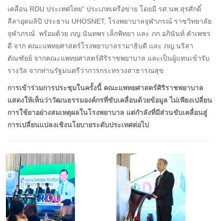
เคลื่อน RDU ประเทศไทย” ประเภทเครือข่าย โดยมี รศ.นพ.สุรศักดิ์
ลีลาอุดมลิปิ ประธาน UHOSNET, โรงพยาบาลจุฬาภรณ์ ราชวิทยาลัย
จุฬาภรณ์ พร้อมด้วย ภญ.นันทพร เล็กพิทยา และ ภก.อภินันท์ คำเพชร
ดี จาก คณะแพทยศาสตร์โรงพยาบาลรามาธิบดี และ ภญ.นริสา
ตัณฑัยย์ จากคณะแพทยศาสตร์ศิริราชพยาบาล และเป็นผู้แทนเข้ารับ
รางวัล จากท่านรัฐมนตรีว่าการกระทรวงสาธารณสุข
การเข้าร่วมการประชุมในครั้งนี้
คณะแพทยศาสตร์ศิริราชพยาบาล
แสดงให้เห็นว่าวัฒนธรรมองค์กรที่ขับเคลื่อนด้วยข้อมูล
ไม่เพียงเปลี่ยน
การใช้ยาอย่างสมเหตุผลในโรงพยาบาล
แต่กำลังที่มีส่วนขับเคลื่อนสู่
การเปลี่ยนแปลงเชิงนโยบายระดับประเทศต่อไป