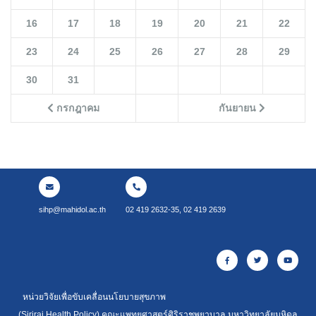
16
17
18
19
20
21
22
23
24
25
26
27
28
29
30
31
กรกฎาคม
กันยายน
sihp@mahidol.ac.th
02 419 2632-35, 02 419 2639
หน่วยวิจัยเพื่อขับเคลื่อนนโยบายสุขภาพ
(Siriraj Health Policy) คณะแพทยศาสตร์ศิริราชพยาบาล มหาวิทยาลัยมหิดล