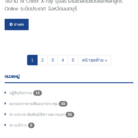
ใช้งาน AI Chest X-ray มุ่งสร้างโมเดลต้นแบบและหลักสูตร
Online ระดับประเทศ จังหวัดนนทบุรี
อ่านต่อ
(current)
1
2
3
4
5
หน้าสุดท้าย »
หมวดหมู่
ปฏิทินกิจกรรม
19
อบรม/บรรยาย/สัมมนา/ประชุม
48
ข่าวประชาสัมพันธ์/มีข่าวอยากบอก
86
ข่าวบริการ
0