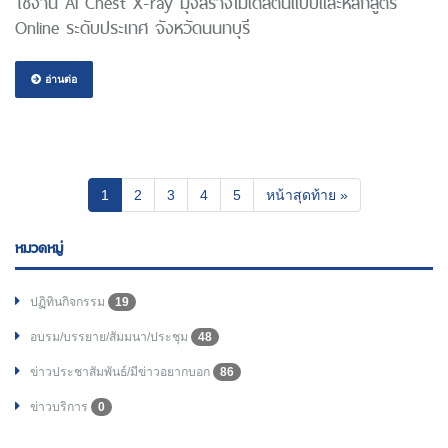
ใช้งาน AI Chest X-ray มุ่งสร้างโมเดลต้นแบบและหลักสูตร
Online ระดับประเทศ จังหวัดนนทบุรี
อ่านต่อ
(current)
1
2
3
4
5
หน้าสุดท้าย »
หมวดหมู่
ปฏิทินกิจกรรม
19
อบรม/บรรยาย/สัมมนา/ประชุม
48
ข่าวประชาสัมพันธ์/มีข่าวอยากบอก
86
ข่าวบริการ
0