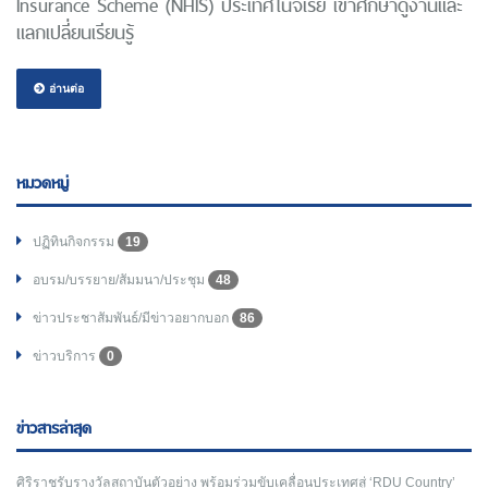
Insurance Scheme (NHIS) ประเทศไนจีเรีย เข้าศึกษาดูงานและ
แลกเปลี่ยนเรียนรู้
อ่านต่อ
หมวดหมู่
ปฏิทินกิจกรรม
19
อบรม/บรรยาย/สัมมนา/ประชุม
48
ข่าวประชาสัมพันธ์/มีข่าวอยากบอก
86
ข่าวบริการ
0
ข่าวสารล่าสุด
ศิริราชรับรางวัลสถาบันตัวอย่าง พร้อมร่วมขับเคลื่อนประเทศสู่ ‘RDU Country’