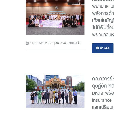
พยาบาล มหา
พลังการดำ
เทียมในบัญช
ไม่มีฟันทั
พยาบาลมห
14 มีนาคม 2566
อ่าน 5,384 ครั้ง
อ่านต่อ
คณาจารย์ห
ดุษฎีบัณฑิ
มหิดล พร้
Insurance 
แลกเปลี่ยนเร