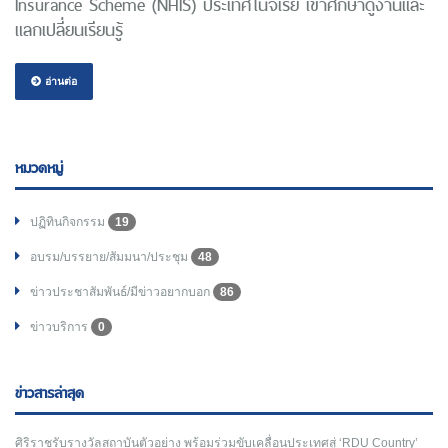
Insurance Scheme (NHIS) ประเทศไนจีเรีย เข้าศึกษาดูงานและ
แลกเปลี่ยนเรียนรู้
อ่านต่อ
หมวดหมู่
ปฏิทินกิจกรรม
19
อบรม/บรรยาย/สัมมนา/ประชุม
48
ข่าวประชาสัมพันธ์/มีข่าวอยากบอก
86
ข่าวบริการ
0
ข่าวสารล่าสุด
ศิริราชรับรางวัลสถาบันตัวอย่าง พร้อมร่วมขับเคลื่อนประเทศสู่ ‘RDU Country’