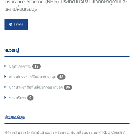
Insurance Scheme (NHIS) ประเทศไนจีเรีย เข้าศึกษาดูงานและ
แลกเปลี่ยนเรียนรู้
อ่านต่อ
หมวดหมู่
ปฏิทินกิจกรรม
19
อบรม/บรรยาย/สัมมนา/ประชุม
48
ข่าวประชาสัมพันธ์/มีข่าวอยากบอก
86
ข่าวบริการ
0
ข่าวสารล่าสุด
ศิริราชรับรางวัลสถาบันตัวอย่าง พร้อมร่วมขับเคลื่อนประเทศสู่ ‘RDU Country’