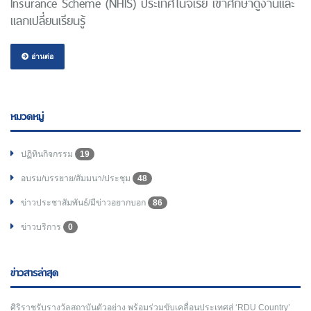
Insurance Scheme (NHIS) ประเทศไนจีเรีย เข้าศึกษาดูงานและ
แลกเปลี่ยนเรียนรู้
อ่านต่อ
หมวดหมู่
ปฏิทินกิจกรรม
19
อบรม/บรรยาย/สัมมนา/ประชุม
48
ข่าวประชาสัมพันธ์/มีข่าวอยากบอก
86
ข่าวบริการ
0
ข่าวสารล่าสุด
ศิริราชรับรางวัลสถาบันตัวอย่าง พร้อมร่วมขับเคลื่อนประเทศสู่ ‘RDU Country’