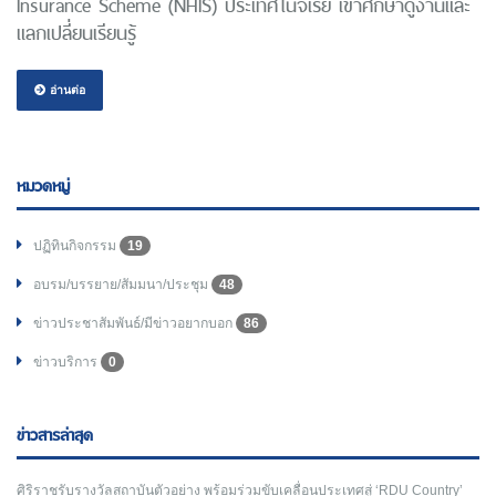
Insurance Scheme (NHIS) ประเทศไนจีเรีย เข้าศึกษาดูงานและ
แลกเปลี่ยนเรียนรู้
อ่านต่อ
หมวดหมู่
ปฏิทินกิจกรรม
19
อบรม/บรรยาย/สัมมนา/ประชุม
48
ข่าวประชาสัมพันธ์/มีข่าวอยากบอก
86
ข่าวบริการ
0
ข่าวสารล่าสุด
ศิริราชรับรางวัลสถาบันตัวอย่าง พร้อมร่วมขับเคลื่อนประเทศสู่ ‘RDU Country’