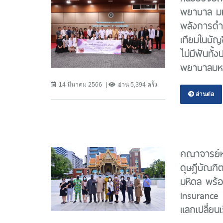
พยาบาล มหา
พลังการดำ
เทียมในบัญช
ไม่มีฟันทั
พยาบาลมห
14 มีนาคม 2566
อ่าน 5,394 ครั้ง
อ่านต่อ
คณาจารย์ห
ดุษฎีบัณฑิ
มหิดล พร้
Insurance 
แลกเปลี่ยนเร