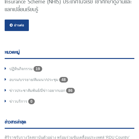
Insurance Scheme (NHIS) ประเทศไนจีเรีย เข้าศึกษาดูงานและ
แลกเปลี่ยนเรียนรู้
อ่านต่อ
หมวดหมู่
ปฏิทินกิจกรรม
19
อบรม/บรรยาย/สัมมนา/ประชุม
48
ข่าวประชาสัมพันธ์/มีข่าวอยากบอก
86
ข่าวบริการ
0
ข่าวสารล่าสุด
ศิริราชรับรางวัลสถาบันตัวอย่าง พร้อมร่วมขับเคลื่อนประเทศสู่ ‘RDU Country’