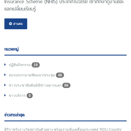
Insurance Scheme (NHIS) ประเทศไนจีเรีย เข้าศึกษาดูงานและ
แลกเปลี่ยนเรียนรู้
อ่านต่อ
หมวดหมู่
ปฏิทินกิจกรรม
19
อบรม/บรรยาย/สัมมนา/ประชุม
48
ข่าวประชาสัมพันธ์/มีข่าวอยากบอก
86
ข่าวบริการ
0
ข่าวสารล่าสุด
ศิริราชรับรางวัลสถาบันตัวอย่าง พร้อมร่วมขับเคลื่อนประเทศสู่ ‘RDU Country’