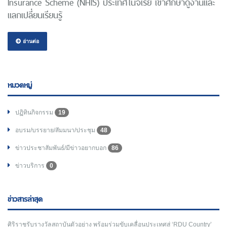
Insurance Scheme (NHIS) ประเทศไนจีเรีย เข้าศึกษาดูงานและ
แลกเปลี่ยนเรียนรู้
อ่านต่อ
หมวดหมู่
ปฏิทินกิจกรรม
19
อบรม/บรรยาย/สัมมนา/ประชุม
48
ข่าวประชาสัมพันธ์/มีข่าวอยากบอก
86
ข่าวบริการ
0
ข่าวสารล่าสุด
ศิริราชรับรางวัลสถาบันตัวอย่าง พร้อมร่วมขับเคลื่อนประเทศสู่ ‘RDU Country’