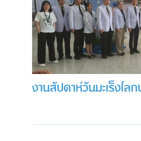
งานสัปดาห์วันมะเร็งโล