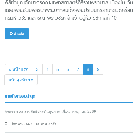
พิธีทำบุญตักบาตรคณะแพทยศาสตร์ศิริราชพยาบาล เนื่องใน วัน
เฉลิมพระชนมพรรษาพระบาทสมเด็จพระปรเมนทรรามาธิบดีศรีสิน
ทรมหาวชิราลงกรณ พระวชิรเกล้าเจ้าอยู่หัว รัชกาลที่ 10
อ่านต่อ
(current)
« หน้าแรก
3
4
5
6
7
8
9
หน้าสุดท้าย »
ภาพกิจกรรมล่าสุด
กิจกรรม 5ส งานสิทธิประกันสุขภาพ เดือน กรกฎาคม 2569
7 สิงหาคม 2569
อ่าน 0 ครั้ง