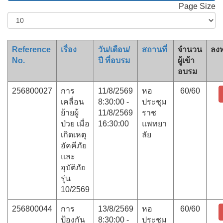
Page Size
Reference
เรื่อง
วัน/เดือน/
สถานที่
จำนวน
ลงท
No.
ปี ที่อบรม
ผู้เข้า
อบรม
256800027
การ
11/8/2569
หอ
60/60
เคลื่อน
8:30:00 -
ประชุม
ย้ายผู้
11/8/2569
ราช
ป่วย เมื่อ
16:30:00
แพทยา
เกิดเหตุ
ลัย
อัคคีภัย
และ
อุบัติภัย
รุ่น
10/2569
256800044
การ
13/8/2569
หอ
60/60
ป้องกัน
8:30:00 -
ประชุม