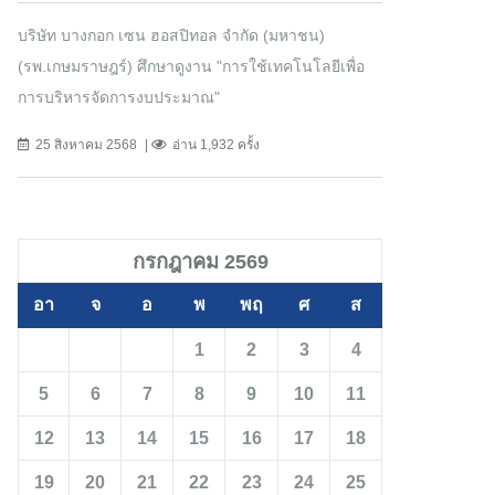
บริษัท บางกอก เซน ฮอสปิทอล จำกัด (มหาชน)
(รพ.เกษมราษฎร์) ศึกษาดูงาน "การใช้เทคโนโลยีเพื่อ
การบริหารจัดการงบประมาณ"
25 สิงหาคม 2568
อ่าน 1,932 ครั้ง
กรกฎาคม 2569
อา
จ
อ
พ
พฤ
ศ
ส
1
2
3
4
5
6
7
8
9
10
11
12
13
14
15
16
17
18
19
20
21
22
23
24
25