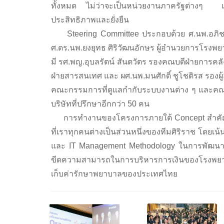
ทั้งหมด ไม่ว่าจะเป็นหน่วยงานภาครัฐต่างๆ แล
ประสิทธิภาพและยั่งยืน
Steering Committee ประกอบด้วย ศ.นพ.อภิชา
ศ.ดร.นพ.ยงยุทธ ศิริวัฒนอักษร ผู้อำนวยการโรงพย
มี รศ.พญ.อุบลรัตน์ สันตวัตร รองคณบดีฝ่ายการค
ฝ่ายสารสนเทศ และ ผศ.นพ.มนศักดิ์ ชูโชติรส รอ
คณะกรรมการที่ดูแลกำกับระบบงานต่าง ๆ และค
บริษัทที่ปรึกษาอีกกว่า 50 คน
การทำงานของโครงการภายใต้ Concept สำคัญคื
ที่เราทุกคนต่างเป็นส่วนหนึ่งของทีมศิริราช โดยเน
และ IT Management Methodology ในการพัฒนาระ
ขีดความสามารถในการบริหารการเงินของโรงพยา
เก็บค่ารักษาพยาบาลของประเทศไทย