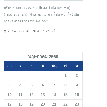
บริษัท บางกอก เซน ฮอสปิทอล จำกัด (มหาชน)
(รพ.เกษมราษฎร์) ศึกษาดูงาน "การใช้เทคโนโลยีเพื่อ
การบริหารจัดการงบประมาณ"
25 สิงหาคม 2568
อ่าน 1,928 ครั้ง
พฤษภาคม 2569
อา
จ
อ
พ
พฤ
ศ
ส
1
2
3
4
5
6
7
8
9
10
11
12
13
14
15
16
17
18
19
20
21
22
23