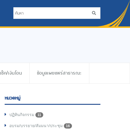
ช็ค/เงินโอน
ข้อมูลเผยแพร่สาธารณะ
หมวดหมู่
ปฏิทินกิจกรรม
11
อบรม/บรรยาย/สัมมนา/ประชุม
16