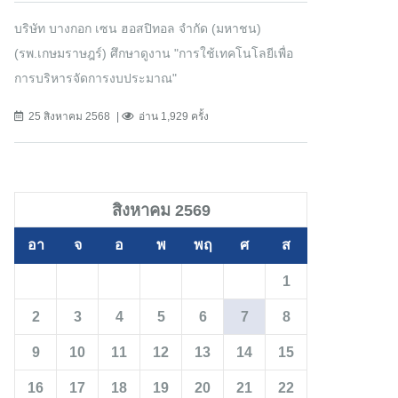
บริษัท บางกอก เซน ฮอสปิทอล จำกัด (มหาชน)
(รพ.เกษมราษฎร์) ศึกษาดูงาน "การใช้เทคโนโลยีเพื่อ
การบริหารจัดการงบประมาณ"
25 สิงหาคม 2568
อ่าน 1,929 ครั้ง
สิงหาคม 2569
อา
จ
อ
พ
พฤ
ศ
ส
1
2
3
4
5
6
7
8
9
10
11
12
13
14
15
16
17
18
19
20
21
22