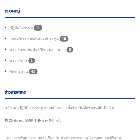
หมวดหมู่
ปฏิทินกิจกรรม
11
อบรม/บรรยาย/สัมมนา/ประชุม
16
ข่าวประชาสัมพันธ์/มีข่าวอยากบอก
6
ข่าวบริการ
1
ศึกษาดูงาน
41
ข่าวสารล่าสุด
แจ้งแนวปฎิบัติการระบุรายละเอียดการสั่งจ่ายบันทึกขออนุมัติเบิกเงิน
25 มีนาคม 2569
อ่าน 944 ครั้ง
โครงการพัฒนาระบบการเรียกเก็บค่ารักษาพยาบาล โรงพยาบาลศิริราช