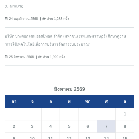
(ClaimOra)
24 พฤศจิกายน 2568
อ่าน 1,283 ครั้ง
บริษัท บางกอก เซน ฮอสปิทอล จำกัด (มหาชน) (รพ.เกษมราษฎร์) ศึกษาดูงาน
"การใช้เทคโนโลยีเพื่อการบริหารจัดการงบประมาณ"
25 สิงหาคม 2568
อ่าน 1,929 ครั้ง
สิงหาคม 2569
อา
จ
อ
พ
พฤ
ศ
ส
1
2
3
4
5
6
7
8
9
10
11
12
13
14
15