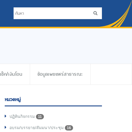
ช็ค/เงินโอน
ข้อมูลเผยแพร่สาธารณะ
หมวดหมู่
ปฏิทินกิจกรรม
11
อบรม/บรรยาย/สัมมนา/ประชุม
16