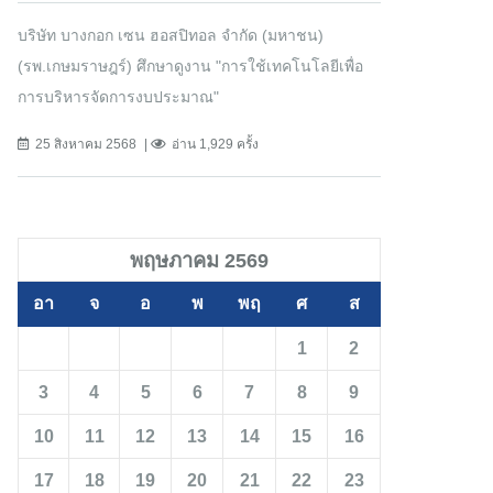
บริษัท บางกอก เซน ฮอสปิทอล จำกัด (มหาชน)
(รพ.เกษมราษฎร์) ศึกษาดูงาน "การใช้เทคโนโลยีเพื่อ
การบริหารจัดการงบประมาณ"
25 สิงหาคม 2568
อ่าน 1,929 ครั้ง
พฤษภาคม 2569
อา
จ
อ
พ
พฤ
ศ
ส
1
2
3
4
5
6
7
8
9
10
11
12
13
14
15
16
17
18
19
20
21
22
23