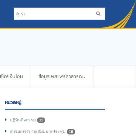
ช็ค/เงินโอน
ข้อมูลเผยแพร่สาธารณะ
หมวดหมู่
ปฏิทินกิจกรรม
11
อบรม/บรรยาย/สัมมนา/ประชุม
16