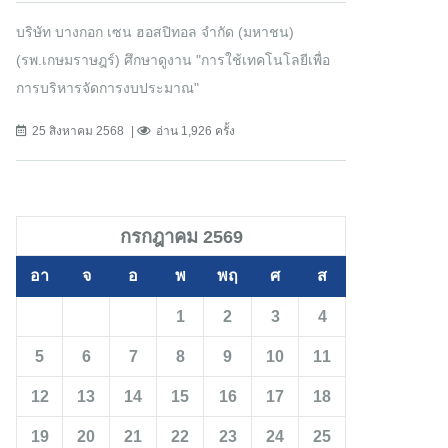
บริษัท บางกอก เซน ฮอสปิทอล จำกัด (มหาชน)
(รพ.เกษมราษฎร์) ศึกษาดูงาน "การใช้เทคโนโลยีเพื่อ
การบริหารจัดการงบประมาณ"
25 สิงหาคม 2568
อ่าน 1,926 ครั้ง
กรกฎาคม 2569
อา
จ
อ
พ
พฤ
ศ
ส
1
2
3
4
5
6
7
8
9
10
11
12
13
14
15
16
17
18
19
20
21
22
23
24
25