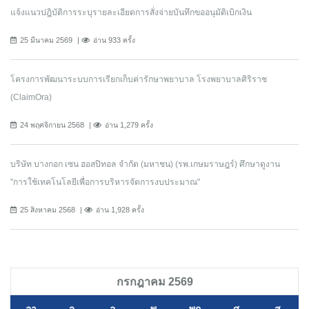
แจ้งแนวปฎิบัติการระบุรายละเอียดการสั่งจ่ายบันทึกขออนุมัติเบิกเงิน
25 มีนาคม 2569
อ่าน 933 ครั้ง
โครงการพัฒนาระบบการเรียกเก็บค่ารักษาพยาบาล โรงพยาบาลศิริราช
(ClaimOra)
24 พฤศจิกายน 2568
อ่าน 1,279 ครั้ง
บริษัท บางกอก เซน ฮอสปิทอล จำกัด (มหาชน) (รพ.เกษมราษฎร์) ศึกษาดูงาน
"การใช้เทคโนโลยีเพื่อการบริหารจัดการงบประมาณ"
25 สิงหาคม 2568
อ่าน 1,928 ครั้ง
กรกฎาคม 2569
อา
จ
อ
พ
พฤ
ศ
ส