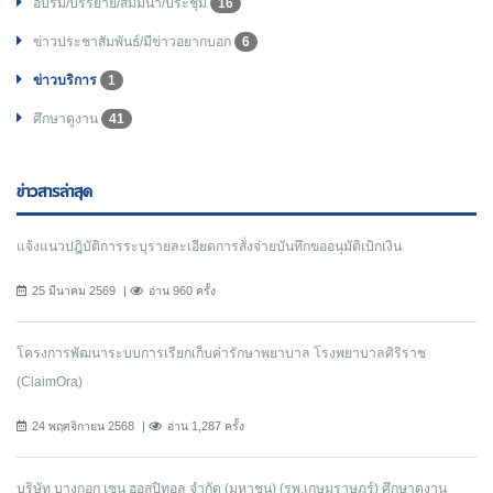
อบรม/บรรยาย/สัมมนา/ประชุม
16
ข่าวประชาสัมพันธ์/มีข่าวอยากบอก
6
ข่าวบริการ
1
ศึกษาดูงาน
41
ข่าวสารล่าสุด
แจ้งแนวปฎิบัติการระบุรายละเอียดการสั่งจ่ายบันทึกขออนุมัติเบิกเงิน
25 มีนาคม 2569
อ่าน 960 ครั้ง
โครงการพัฒนาระบบการเรียกเก็บค่ารักษาพยาบาล โรงพยาบาลศิริราช
(ClaimOra)
24 พฤศจิกายน 2568
อ่าน 1,287 ครั้ง
บริษัท บางกอก เซน ฮอสปิทอล จำกัด (มหาชน) (รพ.เกษมราษฎร์) ศึกษาดูงาน