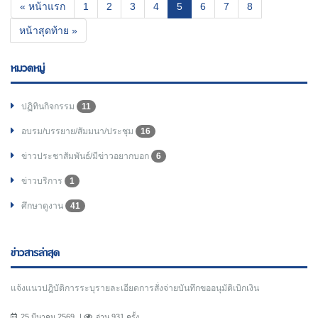
(current)
« หน้าแรก
1
2
3
4
5
6
7
8
หน้าสุดท้าย »
หมวดหมู่
ปฏิทินกิจกรรม
11
อบรม/บรรยาย/สัมมนา/ประชุม
16
ข่าวประชาสัมพันธ์/มีข่าวอยากบอก
6
ข่าวบริการ
1
ศึกษาดูงาน
41
ข่าวสารล่าสุด
แจ้งแนวปฎิบัติการระบุรายละเอียดการสั่งจ่ายบันทึกขออนุมัติเบิกเงิน
25 มีนาคม 2569
อ่าน 931 ครั้ง