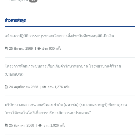
ข่าวสารล่าสุด
แจ้งแนวปฎิบัติการระบุรายละเอียดการสั่งจ่ายบันทึกขออนุมัติเบิกเงิน
25 มีนาคม 2569
อ่าน 930 ครั้ง
โครงการพัฒนาระบบการเรียกเก็บค่ารักษาพยาบาล โรงพยาบาลศิริราช
(ClaimOra)
24 พฤศจิกายน 2568
อ่าน 1,276 ครั้ง
บริษัท บางกอก เซน ฮอสปิทอล จำกัด (มหาชน) (รพ.เกษมราษฎร์) ศึกษาดูงาน
"การใช้เทคโนโลยีเพื่อการบริหารจัดการงบประมาณ"
25 สิงหาคม 2568
อ่าน 1,926 ครั้ง