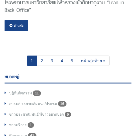
โรงพยาบาลมหาวิทยาลัยแม่ฟ้าหลวงเข้าศึกษาดูงาน “Lean in
Back Office”
อ่านต่อ
(current)
1
2
3
4
5
หน้าสุดท้าย »
หมวดหมู่
ปฏิทินกิจกรรม
11
อบรม/บรรยาย/สัมมนา/ประชุม
16
ข่าวประชาสัมพันธ์/มีข่าวอยากบอก
6
ข่าวบริการ
1
ศึกษาดูงาน
41