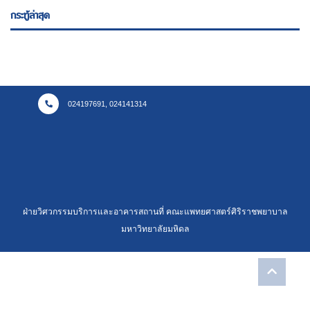
กระทู้ล่าสุด
024197691, 024141314
ฝ่ายวิศวกรรมบริการและอาคารสถานที่ คณะแพทยศาสตร์ศิริราชพยาบาล
มหาวิทยาลัยมหิดล