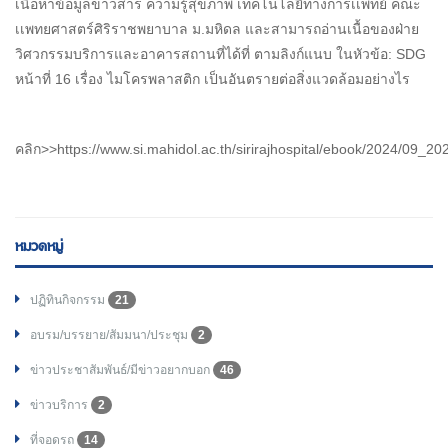
เนื้อหาข้อมูลข่าวสาร ความรู้สุขภาพ เทคโนโลยีทางการเเพทย์ คณะ
เเพทยศาสตร์ศิริราชพยาบาล ม.มหิดล และสามารถอ่านเนื้อของฝ่าย
วิศวกรรมบริการและอาคารสถานที่ได้ที่ ตามลิงก์แนบ ในหัวข้อ: SDG
หน้าที่ 16 เรื่อง ไมโครพลาสติก เป็นอันตรายต่อสิ่งแวดล้อมอย่างไร
คลิก>>https://www.si.mahidol.ac.th/sirirajhospital/ebook/2024/09_20
หมวดหมู่
ปฏิทินกิจกรรม
21
อบรม/บรรยาย/สัมมนา/ประชุม
2
ข่าวประชาสัมพันธ์/มีข่าวอยากบอก
46
ข่าวบริการ
2
ที่จอดรถ
14