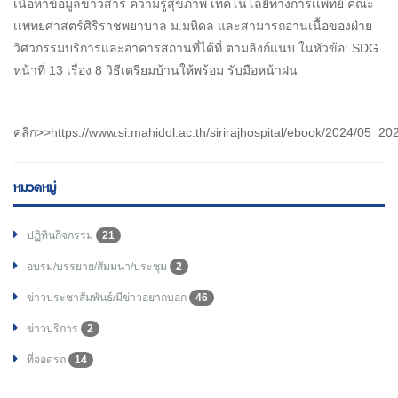
เนื้อหาข้อมูลข่าวสาร ความรู้สุขภาพ เทคโนโลยีทางการเเพทย์ คณะ
เเพทยศาสตร์ศิริราชพยาบาล ม.มหิดล และสามารถอ่านเนื้อของฝ่าย
วิศวกรรมบริการและอาคารสถานที่ได้ที่ ตามลิงก์แนบ ในหัวข้อ: SDG
หน้าที่ 13 เรื่อง 8 วิธีเตรียมบ้านให้พร้อม รับมือหน้าฝน
คลิก>>https://www.si.mahidol.ac.th/sirirajhospital/ebook/2024/05_20
หมวดหมู่
ปฏิทินกิจกรรม
21
อบรม/บรรยาย/สัมมนา/ประชุม
2
ข่าวประชาสัมพันธ์/มีข่าวอยากบอก
46
ข่าวบริการ
2
ที่จอดรถ
14