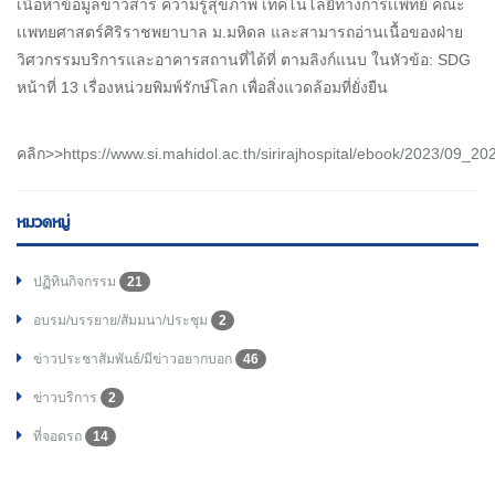
เนื้อหาข้อมูลข่าวสาร ความรู้สุขภาพ เทคโนโลยีทางการเเพทย์ คณะ
เเพทยศาสตร์ศิริราชพยาบาล ม.มหิดล และสามารถอ่านเนื้อของฝ่าย
วิศวกรรมบริการและอาคารสถานที่ได้ที่ ตามลิงก์แนบ ในหัวข้อ: SDG
หน้าที่ 13 เรื่องหน่วยพิมพ์รักษ์โลก เพื่อสิ่งแวดล้อมที่ยั่งยืน
คลิก>>
https://www.si.mahidol.ac.th/sirirajhospital/ebook/2023/09_20
หมวดหมู่
ปฏิทินกิจกรรม
21
อบรม/บรรยาย/สัมมนา/ประชุม
2
ข่าวประชาสัมพันธ์/มีข่าวอยากบอก
46
ข่าวบริการ
2
ที่จอดรถ
14