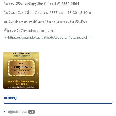
ในงาน ศิริราชเชิญชูเกียรติ ประจำปี 2562-2564
ในวันพฤหัสบดีที่ 11 สิงหาคม 2565 เวลา 13.30-15.10 น.
ณ ห้องประชุมราชปนัดดาสิรินธร อาคารศรีสวรินทิรา
ชั้น G หรือรับชมผ่านระบบ SIBN
>>
https://si.mahidol.ac.th/metc/webstan/iptv/index.html
หมวดหมู่
ปฏิทินกิจกรรม
21