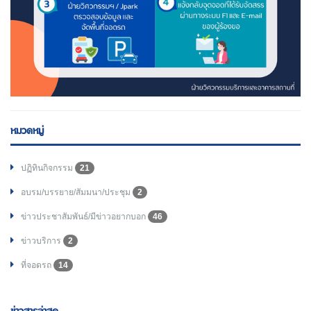
หมวดหมู่
ปฏิทินกิจกรรม
21
อบรม/บรรยาย/สัมมนา/ประชุม
2
ข่าวประชาสัมพันธ์/มีข่าวอยากบอก
46
ข่าวบริการ
2
ที่จอดรถ
14