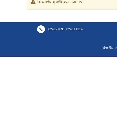
ไม่พบข้อมูลที่คุณต้องการ
024197691, 024141314
ฝ่ายวิศ