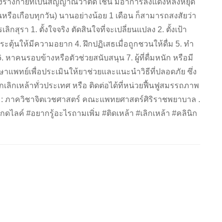
ลงของร่างกายที่เป็นสัญญาณว่าติด เช่น มีอาการลงแดงหลังหยุด
วันหรือเกือบทุกวัน) นานอย่างน้อย 1 เดือน ก็สามารถสงสัยว่า
ลิกสุรา 1. ตั้งใจจริง ตัดสินใจที่จะเปลี่ยนแปลง 2. ตั้งเป้า
กระตุ้นให้มีความอยาก 4. ฝึกปฏิเสธเมื่อถูกชวนให้ดื่ม 5. ทำ
 หาคนรอบข้างหรือตัวช่วยสนับสนุน 7. ผู้ที่ดื่มหนัก หรือมี
ษาแพทย์เพื่อประเมินให้ยาช่วยและแนะนำวิธีที่ปลอดภัย ซึ่ง
นิกเลิกเหล้าทั่วประเทศ หรือ ติดต่อได้ที่หน่วยฟื้นฟูสมรรถภาพ
งอิง : ภาควิชาจิตเวชศาสตร์ คณะแพทยศาสตร์ศิริราชพยาบาล .
ดไลค์ #อยากรู้อะไรถามเพิ่ม #ติดเหล้า #เลิกเหล้า #คลินิก