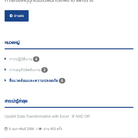
การแจ้งเหตุฉุกเฉินในพื้นที่โรงพยาบาลศิริราช
อ่านต่อ
หมวดหมู่
การปฏิบัติงาน
4
การอนุรักษ์พลังงาน
2
สิ่งแวดล้อมและความปลอดภัย
6
สาระน่ารู้ล่าสุด
Upskill Data Transformation with Excel : IF AND OR
6 กุมภาพันธ์ 2566
อ่าน 453 ครั้ง