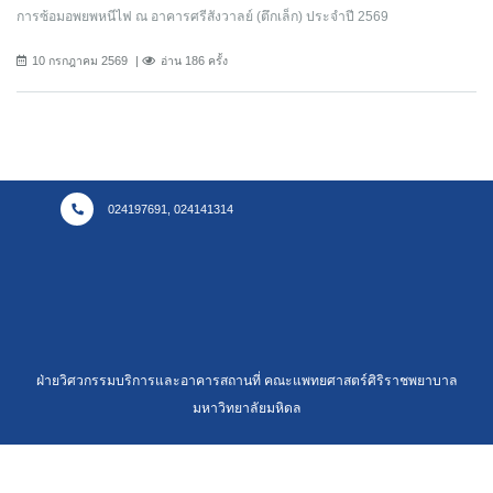
การซ้อมอพยพหนีไฟ ณ อาคารศรีสังวาลย์ (ตึกเล็ก) ประจำปี 2569
10 กรกฎาคม 2569
อ่าน 186 ครั้ง
024197691, 024141314
ฝ่ายวิศวกรรมบริการและอาคารสถานที่ คณะแพทยศาสตร์ศิริราชพยาบาล
มหาวิทยาลัยมหิดล