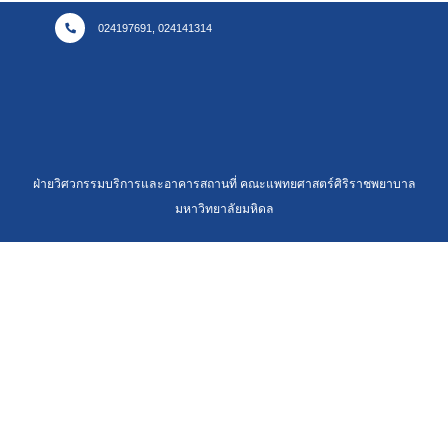
024197691, 024141314
ฝ่ายวิศวกรรมบริการและอาคารสถานที่ คณะแพทยศาสตร์ศิริราชพยาบาล
มหาวิทยาลัยมหิดล