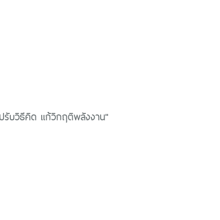
รับวิธีคิด แก้วิกฤติพลังงาน"