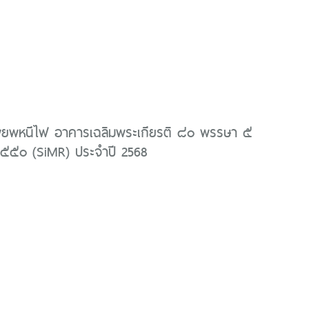
ยพหนีไฟ อาคารเฉลิมพระเกียรติ ๘๐ พรรษา ๕
๕๕๐ (SiMR) ประจำปี 2568