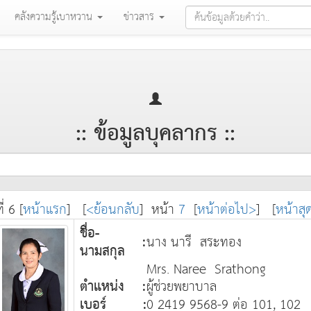
คลังความรู้เบาหวาน
ข่าวสาร
:: ข้อมูลบุคลากร ::
ี่ 6
[
หน้าแรก
] [
<ย้อนกลับ
] หน้า
7
[
หน้าต่อไป>
] [
หน้าสุ
ชื่อ-
:
นาง นารี สระทอง
นามสกุล
Mrs. Naree Srathong
ตำแหน่ง
:
ผู้ช่วยพยาบาล
เบอร์
:
0 2419 9568-9 ต่อ 101, 102