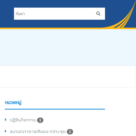
หมวดหมู่
ปฏิทินกิจกรรม
1
อบรม/บรรยาย/สัมมนา/ประชุม
1