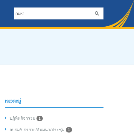
หมวดหมู่
ปฏิทินกิจกรรม
1
อบรม/บรรยาย/สัมมนา/ประชุม
1